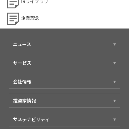
IRライブラリ
企業理念
ニュース
ニュースリリース
サービス
サービストップ
会社情報
スマホアプリ（個人向け）
会社情報トップ
製品・サービス（法人向け）
投資家情報
代表ごあいさつ
事例紹介
投資家情報トップ
役員プロフィール
サステナビリティ
経営方針
企業理念・パーパス