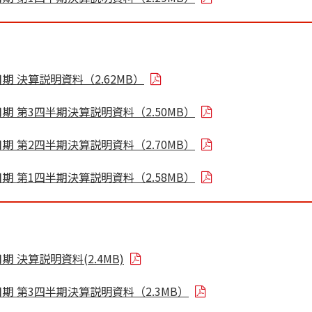
5月期 決算説明資料（2.62MB）
5月期 第3四半期決算説明資料（2.50MB）
5月期 第2四半期決算説明資料（2.70MB）
5月期 第1四半期決算説明資料（2.58MB）
月期 決算説明資料(2.4MB)
5月期 第3四半期決算説明資料（2.3MB）