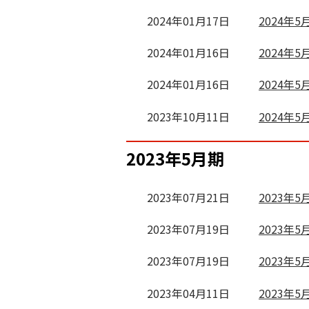
2024年01月17日
2024年
2024年01月16日
2024年
2024年01月16日
2024年
2023年10月11日
2024年
2023年5月期
2023年07月21日
2023年
2023年07月19日
2023年
2023年07月19日
2023年
2023年04月11日
2023年