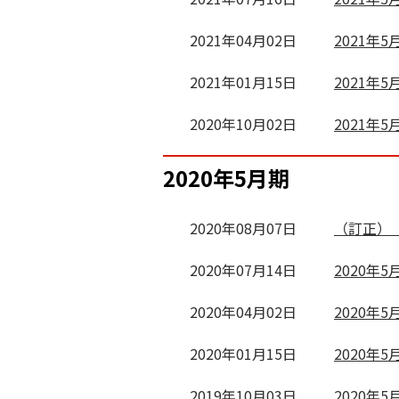
2021年04月02日
2021年
2021年01月15日
2021年
2020年10月02日
2021年
2020年5月期
2020年08月07日
（訂正）「
2020年07月14日
2020年
2020年04月02日
2020年
2020年01月15日
2020年
2019年10月03日
2020年