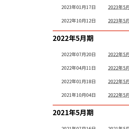
2023年01月17日
2023年
2022年10月12日
2023年
2022年5月期
2022年07月20日
2022年
2022年04月11日
2022年
2022年01月18日
2022年
2021年10月04日
2022年
2021年5月期
2021年07月16日
2021年