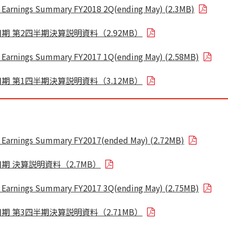
] Earnings Summary FY2018 2Q(ending May) (2.3MB)
5月期 第2四半期決算説明資料（2.92MB）
] Earnings Summary FY2017 1Q(ending May) (2.58MB)
5月期 第1四半期決算説明資料（3.12MB）
] Earnings Summary FY2017(ended May) (2.72MB)
5月期 決算説明資料（2.7MB）
] Earnings Summary FY2017 3Q(ending May) (2.75MB)
5月期 第3四半期決算説明資料（2.71MB）