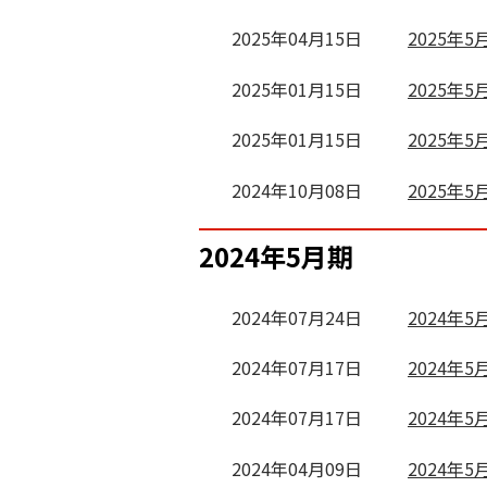
2025年04月15日
2025年
2025年01月15日
2025年
2025年01月15日
2025年
2024年10月08日
2025年
2024年5月期
2024年07月24日
2024年
2024年07月17日
2024年
2024年07月17日
2024年
2024年04月09日
2024年