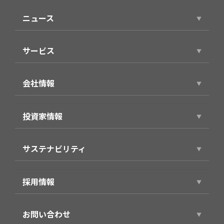
ニュース
ニュースリリース
サービス
サービストップ
会社情報
スマホアプリ（個人向け）
会社情報トップ
製品・サービス（法人向け）
投資家情報
代表ごあいさつ
事例紹介
投資家情報トップ
役員プロフィール
サステナビリティ
経営方針
企業理念・パーパス
サステナビリティトップ
財務業績情報
会社概要
採用情報
環境
株式情報
沿革
採用情報トップ
社会
IRライブラリ
お問い合わせ
グループ