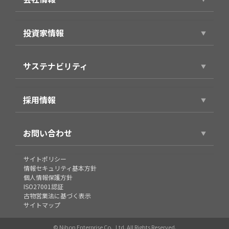
スマホアプリ（個人向け）
会社情報トップ
製品・サービス（法人向け）
投資家情報
代表ごあいさつ
事例紹介
投資家情報トップ
役員プロフィール
サステナビリティ
経営方針
企業理念・パーパス
サステナビリティトップ
財務業績情報
会社概要
採用情報
環境
株式情報
沿革
採用情報トップ
社会
IRライブラリ
お問い合わせ
グループ
新卒採用
企業統治
個人投資家の皆様へ
組織図
お問い合わせ
サイトポリシー
キャリア採用
IRカレンダー
情報セキュリティ基本方針
コンテンツ料金未納・督促状に関するお問い合わせ
個人情報保護方針
契約社員/アルバイト
ISO27001認証
古物営業法に基づく表示
エントリー
サイトマップ
社員紹介
© Nihon Enterprise Co., Ltd. All Rights Reserved.