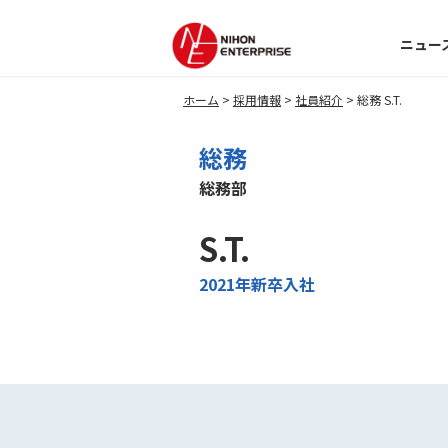
ニュー
ホーム
採用情報
社員紹介
総務 S.T.
総務
総務部
S.T.
2021年新卒入社