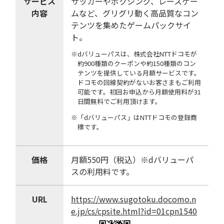
サービス
サッカーやボクシング、レースゲー
内容
ムなど、グリグリ動く高品質なコン
テンツを集めたゲームパックサイ
ト。
※dバリューパスは、株式会社NTTドコモが
約900種類のクーポンや約150種類のコン
テンツを提供している月額サービスです。
ドコモの回線契約がないお客さまもご利用
可能です。初回お申込から月額使用料が31
日間無料でご利用頂けます。
※「dバリューパス」はNTTドコモの登録商
標です。
価格
月額550円（税込）※dバリューパ
スの利用料です。
URL
https://www.sugotoku.docomo.n
e.jp/cs/cpsite.html?id=01cpn1540