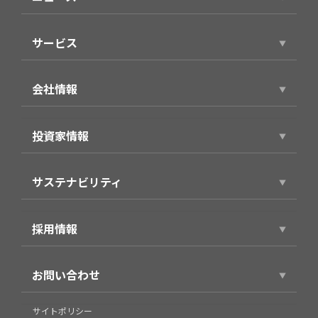
ニュースリリース
サービス
サービストップ
会社情報
スマホアプリ（個人向け）
会社情報トップ
製品・サービス（法人向け）
投資家情報
代表ごあいさつ
事例紹介
投資家情報トップ
役員プロフィール
サステナビリティ
経営方針
企業理念・パーパス
サステナビリティトップ
財務業績情報
会社概要
採用情報
環境
株式情報
沿革
採用情報トップ
社会
IRライブラリ
お問い合わせ
グループ
新卒採用
企業統治
個人投資家の皆様へ
組織図
お問い合わせ
サイトポリシー
キャリア採用