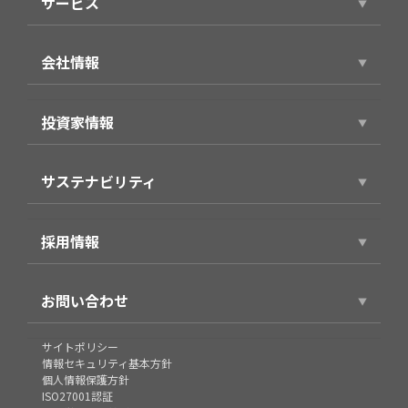
サービス
サービストップ
会社情報
スマホアプリ（個人向け）
会社情報トップ
製品・サービス（法人向け）
投資家情報
代表ごあいさつ
事例紹介
投資家情報トップ
役員プロフィール
サステナビリティ
経営方針
企業理念・パーパス
サステナビリティトップ
財務業績情報
会社概要
採用情報
環境
株式情報
沿革
採用情報トップ
社会
IRライブラリ
お問い合わせ
グループ
新卒採用
企業統治
個人投資家の皆様へ
組織図
お問い合わせ
サイトポリシー
キャリア採用
IRカレンダー
情報セキュリティ基本方針
コンテンツ料金未納・督促状に関するお問い合わせ
個人情報保護方針
契約社員/アルバイト
ISO27001認証