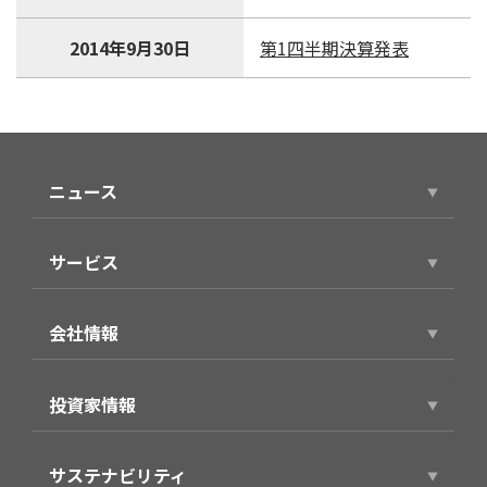
2014年9月30日
第1四半期決算発表
ニュース
ニュースリリース
サービス
サービストップ
会社情報
スマホアプリ（個人向け）
会社情報トップ
製品・サービス（法人向け）
投資家情報
代表ごあいさつ
事例紹介
投資家情報トップ
役員プロフィール
サステナビリティ