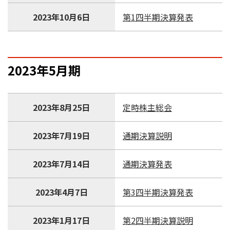
2023年10月6日
第1四半期決算発表
2023年5月期
2023年8月25日
定時株主総会
2023年7月19日
通期決算説明
2023年7月14日
通期決算発表
2023年4月7日
第3四半期決算発表
2023年1月17日
第2四半期決算説明