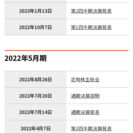
2023年1月13日
第2四半期決算発表
2022年10月7日
第1四半期決算発表
2022年5月期
2022年8月26日
定時株主総会
2022年7月20日
通期決算説明
2022年7月14日
通期決算発表
2022年4月7日
第3四半期決算発表