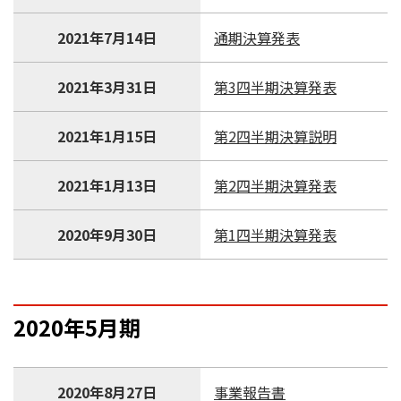
2021年7月14日
通期決算発表
2021年3月31日
第3四半期決算発表
2021年1月15日
第2四半期決算説明
2021年1月13日
第2四半期決算発表
2020年9月30日
第1四半期決算発表
2020年5月期
2020年8月27日
事業報告書