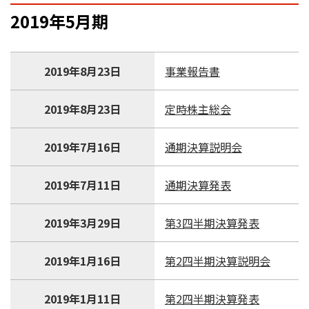
2019年5月期
2019年8月23日
事業報告書
2019年8月23日
定時株主総会
2019年7月16日
通期決算説明会
2019年7月11日
通期決算発表
2019年3月29日
第3四半期決算発表
2019年1月16日
第2四半期決算説明会
2019年1月11日
第2四半期決算発表