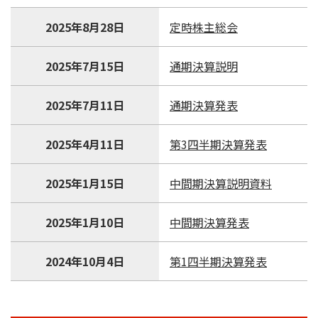
2025年8月28日
定時株主総会
2025年7月15日
通期決算説明
2025年7月11日
通期決算発表
2025年4月11日
第3四半期決算発表
2025年1月15日
中間期決算説明資料
2025年1月10日
中間期決算発表
2024年10月4日
第1四半期決算発表