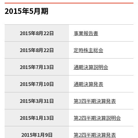
2015年5月期
2015年8月22日
事業報告書
2015年8月22日
定時株主総会
2015年7月13日
通期決算説明会
2015年7月10日
通期決算発表
2015年3月31日
第3四半期決算発表
2015年1月13日
第2四半期決算説明会
2015年1月9日
第2四半期決算発表