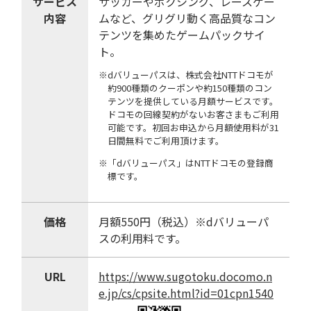
サービス
サッカーやボクシング、レースゲー
内容
ムなど、グリグリ動く高品質なコン
テンツを集めたゲームパックサイ
ト。
※dバリューパスは、株式会社NTTドコモが
約900種類のクーポンや約150種類のコン
テンツを提供している月額サービスです。
ドコモの回線契約がないお客さまもご利用
可能です。初回お申込から月額使用料が31
日間無料でご利用頂けます。
※「dバリューパス」はNTTドコモの登録商
標です。
価格
月額550円（税込）※dバリューパ
スの利用料です。
URL
https://www.sugotoku.docomo.n
e.jp/cs/cpsite.html?id=01cpn1540