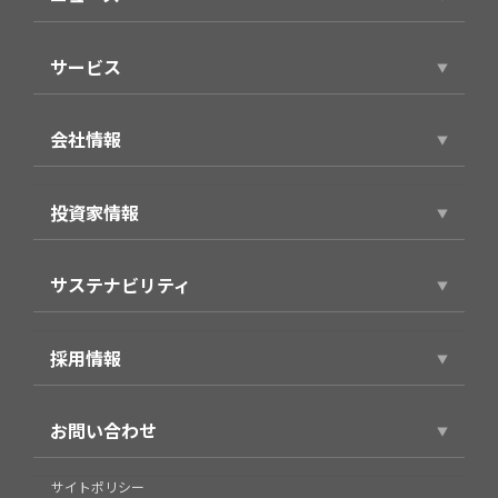
ニュースリリース
サービス
サービストップ
会社情報
スマホアプリ（個人向け）
会社情報トップ
製品・サービス（法人向け）
投資家情報
代表ごあいさつ
事例紹介
投資家情報トップ
役員プロフィール
サステナビリティ
経営方針
企業理念・パーパス
サステナビリティトップ
財務業績情報
会社概要
採用情報
環境
株式情報
沿革
採用情報トップ
社会
IRライブラリ
お問い合わせ
グループ
新卒採用
企業統治
個人投資家の皆様へ
組織図
お問い合わせ
サイトポリシー
キャリア採用