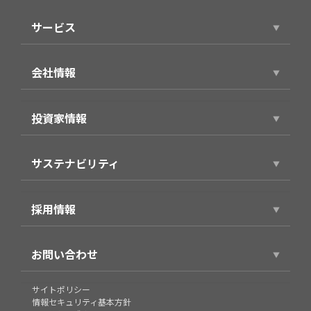
ニュースリリース
サービス
サービストップ
会社情報
スマホアプリ（個人向け）
会社情報トップ
製品・サービス（法人向け）
投資家情報
代表ごあいさつ
事例紹介
投資家情報トップ
役員プロフィール
サステナビリティ
経営方針
企業理念・パーパス
サステナビリティトップ
財務業績情報
会社概要
採用情報
環境
株式情報
沿革
採用情報トップ
社会
IRライブラリ
お問い合わせ
グループ
新卒採用
企業統治
個人投資家の皆様へ
組織図
お問い合わせ
サイトポリシー
キャリア採用
IRカレンダー
情報セキュリティ基本方針