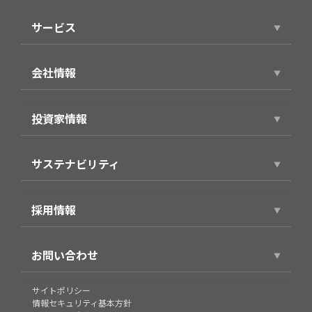
ニュースリリース
サービス
サービストップ
会社情報
スマホアプリ（個人向け）
会社情報トップ
製品・サービス（法人向け）
投資家情報
代表ごあいさつ
事例紹介
投資家情報トップ
役員プロフィール
サステナビリティ
経営方針
企業理念・パーパス
サステナビリティトップ
財務業績情報
会社概要
採用情報
環境
株式情報
沿革
採用情報トップ
社会
IRライブラリ
お問い合わせ
グループ
新卒採用
企業統治
個人投資家の皆様へ
組織図
お問い合わせ
サイトポリシー
キャリア採用
IRカレンダー
情報セキュリティ基本方針