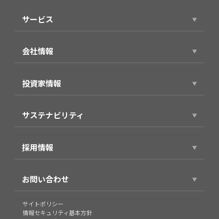
ニュースリリース
サービス
サービストップ
会社情報
スマホアプリ（個人向け）
会社情報トップ
製品・サービス（法人向け）
投資家情報
代表ごあいさつ
事例紹介
投資家情報トップ
役員プロフィール
サステナビリティ
経営方針
企業理念・パーパス
サステナビリティトップ
財務業績情報
会社概要
採用情報
環境
株式情報
沿革
採用情報トップ
社会
IRライブラリ
お問い合わせ
グループ
新卒採用
企業統治
個人投資家の皆様へ
組織図
お問い合わせ
サイトポリシー
キャリア採用
IRカレンダー
情報セキュリティ基本方針