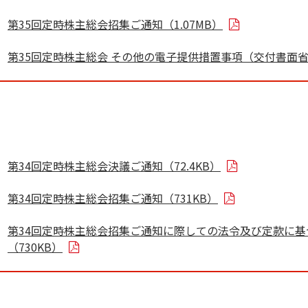
第35回定時株主総会招集ご通知（1.07MB）
第35回定時株主総会 その他の電子提供措置事項（交付書面省略
第34回定時株主総会決議ご通知（72.4KB）
第34回定時株主総会招集ご通知（731KB）
第34回定時株主総会招集ご通知に際しての法令及び定款に
（730KB）