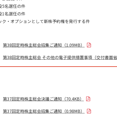
役5名選任の件
役1名選任の件
トック・オプションとして新株予約権を発行する件
第38回定時株主総会招集ご通知（1.09MB）
第38回定時株主総会 その他の電子提供措置事項（交付書面省略
第37回定時株主総会決議ご通知（70.4KB）
第37回定時株主総会招集ご通知（0.98MB）