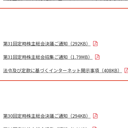
第31回定時株主総会決議ご通知（292KB）
第31回定時株主総会招集ご通知（1.79MB）
法令及び定款に基づくインターネット開示事項（408KB）
第30回定時株主総会決議ご通知（294KB）