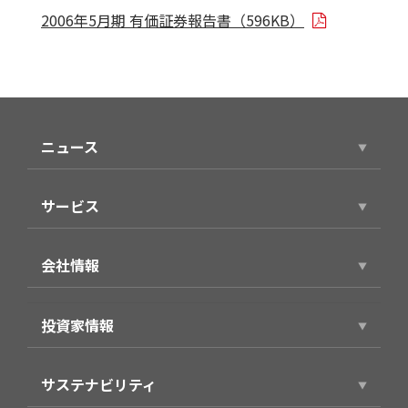
2006年5月期 有価証券報告書（596KB）
ニュース
ニュースリリース
サービス
サービストップ
会社情報
スマホアプリ（個人向け）
会社情報トップ
製品・サービス（法人向け）
投資家情報
代表ごあいさつ
事例紹介
投資家情報トップ
役員プロフィール
サステナビリティ
経営方針
企業理念・パーパス