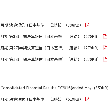
5月期 決算短信〔日本基準〕（連結）（398KB）
5月期 第3四半期決算短信〔日本基準〕（連結）（270KB）
5月期 第2四半期決算短信〔日本基準〕（連結）（279KB）
5月期 第1四半期決算短信〔日本基準〕（連結）（270KB）
 Consolidated Financial Results FY2016(ended May) (350KB)
5月期 決算短信〔日本基準〕（連結）（519KB）