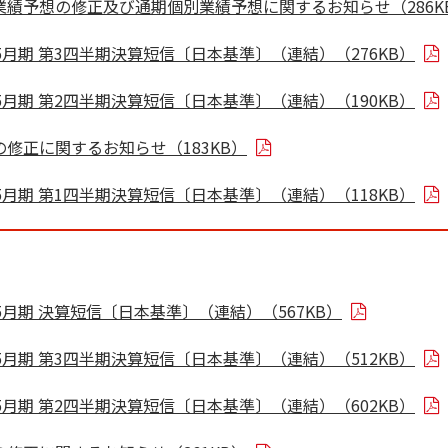
業績予想の修正及び通期個別業績予想に関するお知らせ（286K
5月期 第3四半期決算短信〔日本基準〕（連結）（276KB）
5月期 第2四半期決算短信〔日本基準〕（連結）（190KB）
修正に関するお知らせ（183KB）
5月期 第1四半期決算短信〔日本基準〕（連結）（118KB）
5月期 決算短信〔日本基準〕（連結）（567KB）
5月期 第3四半期決算短信〔日本基準〕（連結）（512KB）
5月期 第2四半期決算短信〔日本基準〕（連結）（602KB）