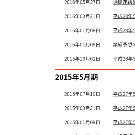
2016年05月27日
通期連結
2016年03月31日
平成28年
2016年01月08日
平成28年
2016年01月08日
業績予想の
2015年10月02日
平成28年
2015年5月期
2015年07月10日
平成27年
2015年03月31日
平成27年
2015年01月09日
平成27年