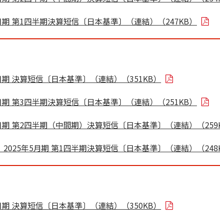
5月期 第1四半期決算短信〔日本基準〕（連結）（247KB）
5月期 決算短信〔日本基準〕（連結）（351KB）
5月期 第3四半期決算短信〔日本基準〕（連結）（251KB）
5月期 第2四半期（中間期）決算短信〔日本基準〕（連結）（259
2025年5月期 第1四半期決算短信〔日本基準〕（連結）（248
5月期 決算短信〔日本基準〕（連結）（350KB）