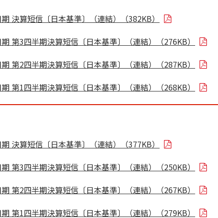
5月期 決算短信〔日本基準〕（連結）（382KB）
5月期 第3四半期決算短信〔日本基準〕（連結）（276KB）
5月期 第2四半期決算短信〔日本基準〕（連結）（287KB）
5月期 第1四半期決算短信〔日本基準〕（連結）（268KB）
5月期 決算短信〔日本基準〕（連結）（377KB）
5月期 第3四半期決算短信〔日本基準〕（連結）（250KB）
5月期 第2四半期決算短信〔日本基準〕（連結）（267KB）
5月期 第1四半期決算短信〔日本基準〕（連結）（279KB）