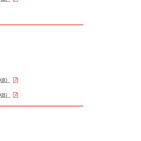
KB）
KB）