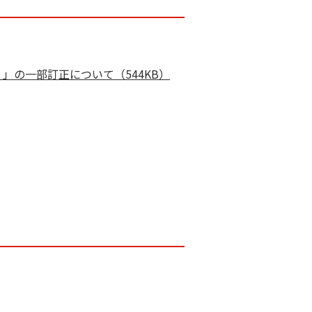
」の一部訂正について（544KB）