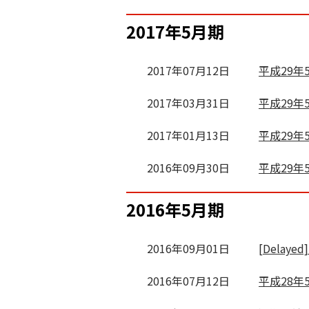
2017年5月期
2017年07月12日
平成29年
2017年03月31日
平成29年
2017年01月13日
平成29年
2016年09月30日
平成29年
2016年5月期
2016年09月01日
[Delayed]
2016年07月12日
平成28年