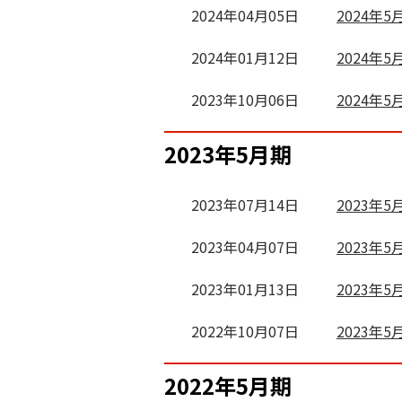
2024年04月05日
2024年
2024年01月12日
2024年
2023年10月06日
2024年
2023年5月期
2023年07月14日
2023年
2023年04月07日
2023年
2023年01月13日
2023年
2022年10月07日
2023年
2022年5月期