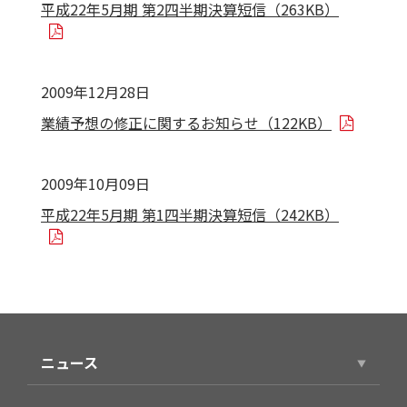
平成22年5月期 第2四半期決算短信（263KB）
2009年12月28日
業績予想の修正に関するお知らせ（122KB）
2009年10月09日
平成22年5月期 第1四半期決算短信（242KB）
ニュース