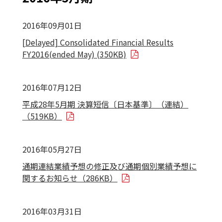
2016年09月01日
[Delayed] Consolidated Financial Results
FY2016(ended May) (350KB)
2016年07月12日
平成28年5月期 決算短信〔日本基準〕（連結）
（519KB）
2016年05月27日
通期連結業績予想の修正及び通期個別業績予想に
関するお知らせ（286KB）
2016年03月31日