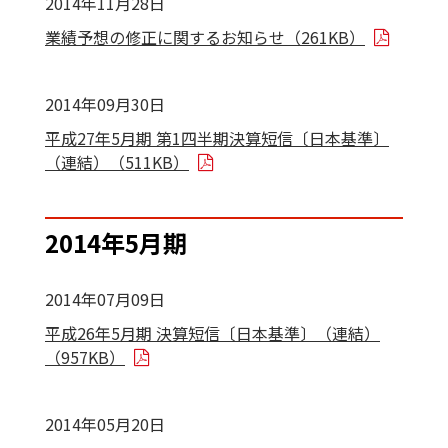
2014年11月28日
業績予想の修正に関するお知らせ（261KB）
2014年09月30日
平成27年5月期 第1四半期決算短信〔日本基準〕
（連結）（511KB）
2014年5月期
2014年07月09日
平成26年5月期 決算短信〔日本基準〕（連結）
（957KB）
2014年05月20日