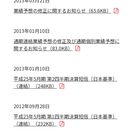
2013年03月21日
業績予想の修正に関するお知らせ（65.6KB）
2013年01月10日
通期連結業績予想の修正及び通期個別業績予想に
関するお知らせ（83.0KB）
2013年01月10日
平成25年5月期 第2四半期決算短信〔日本基準〕
（連結）（248KB）
2012年09月28日
平成25年5月期 第1四半期決算短信〔日本基準〕
（連結）（232KB）