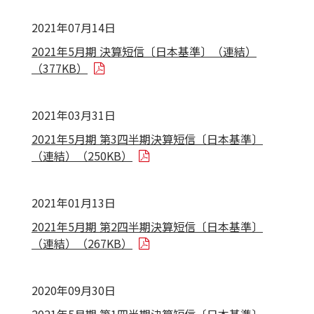
2021年07月14日
2021年5月期 決算短信〔日本基準〕（連結）
（377KB）
2021年03月31日
2021年5月期 第3四半期決算短信〔日本基準〕
（連結）（250KB）
2021年01月13日
2021年5月期 第2四半期決算短信〔日本基準〕
（連結）（267KB）
2020年09月30日