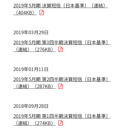
2019年5月期 決算短信〔日本基準〕（連結）
（404KB）
2019年03月29日
2019年5月期 第3四半期決算短信〔日本基準〕
（連結）（276KB）
2019年01月11日
2019年5月期 第2四半期決算短信〔日本基準〕
（連結）（287KB）
2018年09月28日
2019年5月期 第1四半期決算短信〔日本基準〕
（連結）（274KB）