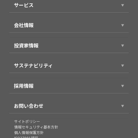
ニュースリリース
サービス
サービストップ
会社情報
スマホアプリ（個人向け）
会社情報トップ
製品・サービス（法人向け）
投資家情報
代表ごあいさつ
事例紹介
投資家情報トップ
役員プロフィール
サステナビリティ
経営方針
企業理念・パーパス
サステナビリティトップ
財務業績情報
会社概要
採用情報
環境
株式情報
沿革
採用情報トップ
社会
IRライブラリ
お問い合わせ
グループ
新卒採用
企業統治
個人投資家の皆様へ
組織図
お問い合わせ
サイトポリシー
キャリア採用
IRカレンダー
情報セキュリティ基本方針
コンテンツ料金未納・督促状に関するお問い合わせ
個人情報保護方針
契約社員/アルバイト
ISO27001認証