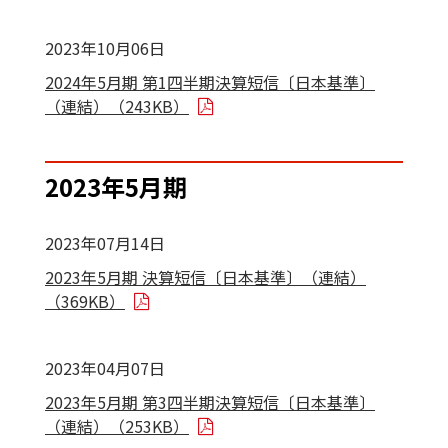
2023年10月06日
2024年5月期 第1四半期決算短信〔日本基準〕
（連結）（243KB）
2023年5月期
2023年07月14日
2023年5月期 決算短信〔日本基準〕（連結）
（369KB）
2023年04月07日
2023年5月期 第3四半期決算短信〔日本基準〕
（連結）（253KB）