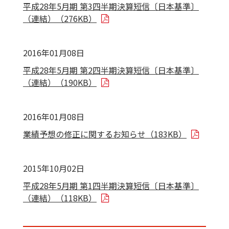
平成28年5月期 第3四半期決算短信〔日本基準〕
（連結）（276KB）
2016年01月08日
平成28年5月期 第2四半期決算短信〔日本基準〕
（連結）（190KB）
2016年01月08日
業績予想の修正に関するお知らせ（183KB）
2015年10月02日
平成28年5月期 第1四半期決算短信〔日本基準〕
（連結）（118KB）