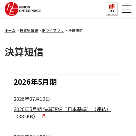
ホーム
投資家情報
IRライブラリ
決算短信
決算短信
2026年5月期
2026年07月10日
2026年5月期 決算短信〔日本基準〕（連結）
（385KB）