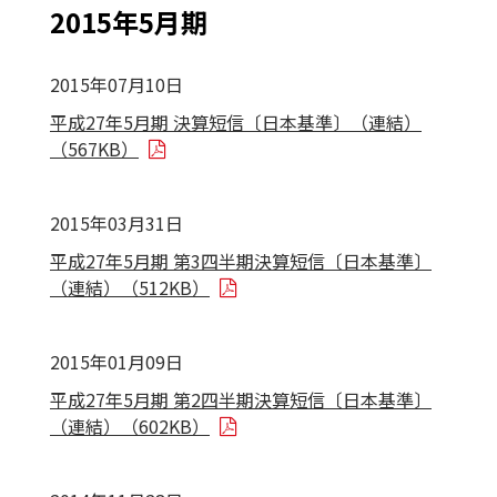
2015年5月期
2015年07月10日
平成27年5月期 決算短信〔日本基準〕（連結）
（567KB）
2015年03月31日
平成27年5月期 第3四半期決算短信〔日本基準〕
（連結）（512KB）
2015年01月09日
平成27年5月期 第2四半期決算短信〔日本基準〕
（連結）（602KB）