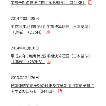
業績予想の修正に関するお知らせ（344KB）
2014年03月28日
平成26年5月期 第3四半期決算短信〔日本基準〕
（連結）（2.35M）
2014年01月10日
平成26年5月期 第2四半期決算短信〔日本基準〕
（連結）（262KB）
2013年12月26日
通期連結業績予想の修正及び通期個別業績予想に
関するお知らせ（244KB）